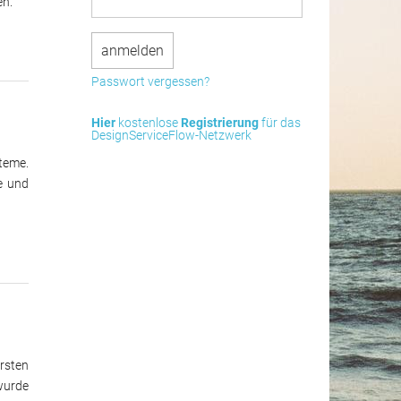
en.
Passwort vergessen?
Hier
kostenlose
Registrierung
für das
DesignServiceFlow-Netzwerk
teme.
e und
rsten
wurde