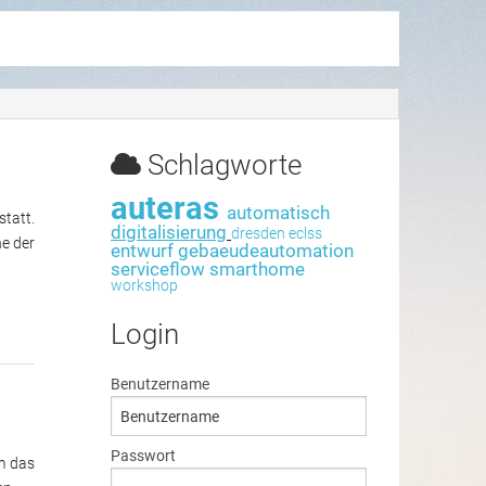
Schlagworte
auteras
automatisch
tatt.
digitalisierung
dresden
eclss
e der
entwurf
gebaeudeautomation
serviceflow
smarthome
workshop
Login
Benutzername
Passwort
m das