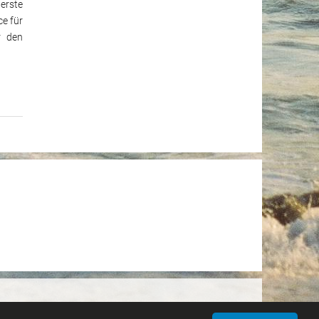
erste
ce für
r den