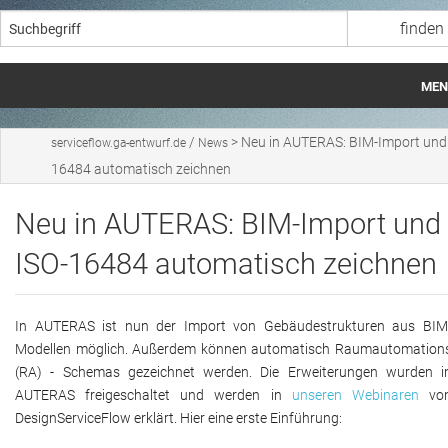
MEN
DesignServiceFlow
/
>
Neu in AUTERAS: BIM-Import und 
serviceflow.ga-entwurf.de
News
16484 automatisch zeichnen
Netzwerk
Neu in AUTERAS: BIM-Import und
News
ISO-16484 automatisch zeichnen
Webinare
Mitgliederbereich
In AUTERAS ist nun der Import von Gebäudestrukturen aus BIM
Modellen möglich. Außerdem können automatisch Raumautomation
(RA) - Schemas gezeichnet werden. Die Erweiterungen wurden i
AUTERAS freigeschaltet und werden in
unseren Webinaren
vo
DesignServiceFlow erklärt. Hier eine erste Einführung: